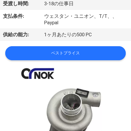
達
受渡し時間:
3-18の仕事日
に
支払条件:
ウェスタン・ユニオン、T/T、、
つ
Paypal
い
供給の能力:
1ヶ月あたりの500 PC
て
ベストプライス
工
場
旅
行
品