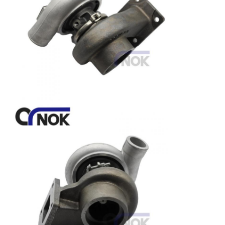
求
し
な
さ
い
VR
地
図
PRIVACY
POLICY