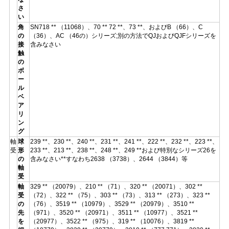
さ
い
角
SN718 ** （11068）、70 ** 72 **、73 **、およびB （66）、C
の
（36）、AC （46の）シリーズ;別の方法でQJおよびQJFシリーズを
接
含みなさい
触
の
ボ
ー
ル
ベ
ア
リ
ン
グ
軸
球
239 **、230 **、240 **、231 **、241 **、222 **、232 **、223 **、
受
形
233 **、213 **、238 **、248 **、249 **および特別なシリーズ26を
の
含みなさい**すなわち2638 （3738）、2644 （3844）等
軸
受
軸
329 ** （20079）、210 ** （71）、320 ** （20071）、302 **
受
（72）、322 ** （75）、303 ** （73）、313 ** （273）、323 **
の
（76）、3519 ** （10979）、3529 ** （20979）、3510 **
先
（971）、3520 ** （20971）、3511 ** （10977）、3521 **
を
（20977）、3522 ** （975）、319 ** （10076）、3819 **