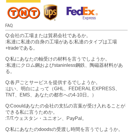
FAQ
Q:会社の工場または貿易会社であるか。
:私達に私達の自身の工場がある;私達のタイプは工場
+tradeである。
Q:私にあなたの軸受けの材料を言うでしようか。
:私達にクロム鋼およびstaninless鋼鉄、陶磁器材料があ
る。
Q:各戸ごとサービスを提供するでしようか。
:はい、明白によって（GHL、FEDERAL EXPRESS、
TNT、EMS、あなたの都市への4-10日。）
Q:Coouldあなたの会社の支払の言葉が受け入れることが
できる私に言うためか。
:T/T.ウェスタン・ユニオン、PayPal。
Q:私にあなたのdoodsの受渡し時間を言うでしようか。