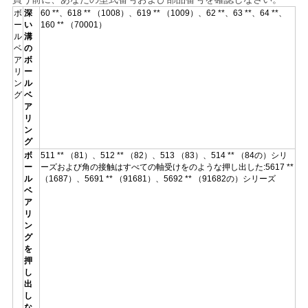
ボ
深
60 **、618 ** （1008）、619 ** （1009）、62 **、63 **、64 **、
ー
い
160 ** （70001）
ル
溝
ベ
の
ア
ボ
リ
ー
ン
ル
グ
ベ
ア
リ
ン
グ
ボ
511 ** （81）、512 ** （82）、513 （83）、514 ** （84の）シリ
ー
ーズおよび角の接触はすべての軸受けをのような押し出した:5617 **
ル
（1687）、5691 ** （91681）、5692 ** （91682の）シリーズ
ベ
ア
リ
ン
グ
を
押
し
出
し
な