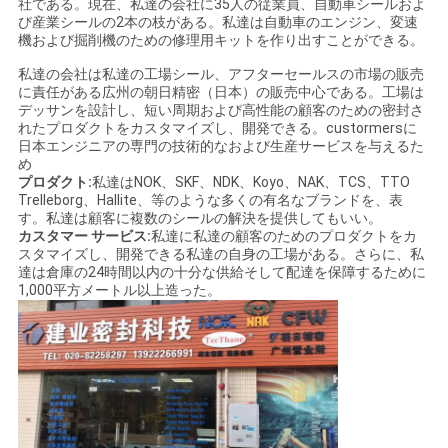
社である。現在、私達の会社に35人の従業員、自動車シールおよ
び産業シールの2本の枝がある。私達は自動車のエンジン、変速
機および掘削機のための修理用キットを作り出すことができる。
私達の会社は私達の工場シール、アフターセールスの市場の販売
に責任がある広州の朝日精密（日本）の販売中心である。工場は
デッサンを設計し、短い周期および高性能の顧客のための密封さ
れたプロダクトをカスタマイズし、開発できる。custormersに
日本エンジニアの専門の技術的なおよび生産サービスを与えるた
め
プロダクト:
私達はNOK、SKF、NDK、Koyo、NAK、TCS、TTO
Trelleborg、Hallite、等のような多くの有名なブランドを、表
す。私達は顧客に複数のシールの解決を提供してもいい。
カスタマー サービス:
私達に私達の顧客のためのプロダクトをカ
スタマイズし、開発できる私達の自身の工場がある。さらに、私
達は倉庫の24時間以内の十分な供給そして配達を保障するために
1,000平方メートル以上造った。