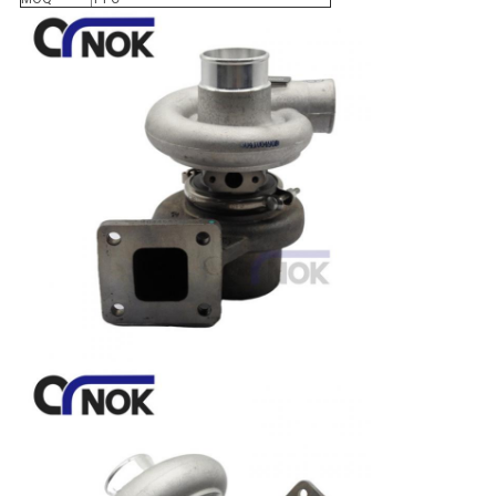
い
ニ
ュ
ー
ス
引
用
を
要