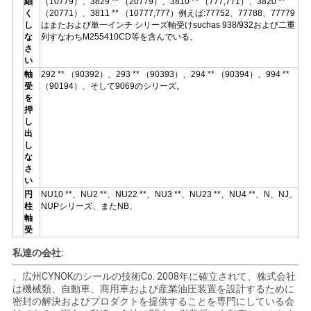
細
（10779）、3829 ** （20779）、3810 ** （777,771）、3820 **
く
（20771）、3811 ** （10777,777）例えば:77752、77788、77779
し
はまたおよび単一インチ シリーズ軸受けsuchas 938/932および二重
な
列すなわちM255410CD等を含んでいる。
さ
い
軸
292 ** （90392）、293 ** （90393）、294 ** （90394）、994 **
受
（90194）、そして9069のシリーズ。
を
押
し
出
し
な
さ
い
円
NU10 **、NU2 **、NU22 **、NU3 **、NU23 **、NU4 **、N、NJ、
柱
NUPシリーズ、またNB、
軸
受
私達の会社:
、広州CYNOKのシールの技術Co. 2008年に確立されて、株式会社
は機械類、自動車、商用車および産業油圧装置を設計するために
密封の解決およびプロダクトを提供することを専門にしている会