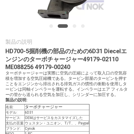
質
管
理
製品の説明
私
HD700-5掘削機の部品のための6D31 Diecelエ
達
ンジンのターボチャージャー49179-02110
ME088256 49179-00240
に
ターボチャージャーは実際に空気の圧縮によって取入口の空気容
積を増加する空気圧縮機である。タービン部屋のタービンを押す
連
ことをエンジンから排出される排気ガスの慣性の衝動を使用しタ
ービンは同軸インペラーを運転する。インペラーはエア フィルタ
絡
ーの管から送られる空気を加圧し、シリンダーに加圧する。
製品の説明:
し
ターボチャージャー
名前:
モデル:
6D31
な
サービス:
OEMはサービスをカスタマイズした
支払の言葉:
ウェスタン・ユニオン、T/T、、Paypal
ブランド:
Cynok
さ
MOQ
1 PC