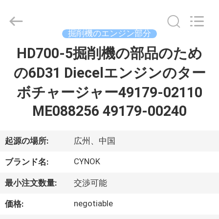
supplier.
Copyright
©
2021
掘削機のエンジン部分
-
2026
Guangzhou
HD700-5掘削機の部品のため
家
Chuangyu
Industrial
And
の6D31 Diecelエンジンのター
Trade
Co.,
プ
Ltd..
ボチャージャー49179-02110
All
Rights
ロ
Reserved.
ME088256 49179-00240
ダ
起源の場所:
広州、中国
ク
CYNOK
ト
ブランド名:
最小注文数量:
交渉可能
私
negotiable
価格: