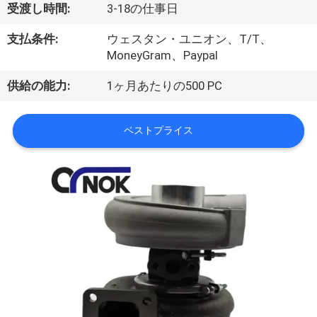
達
受渡し時間:
3-18の仕事日
に
支払条件:
ウェスタン・ユニオン、T/T、
つ
MoneyGram、Paypal
い
供給の能力:
1ヶ月あたりの500 PC
て
ベストプライス
工
場
旅
行
品