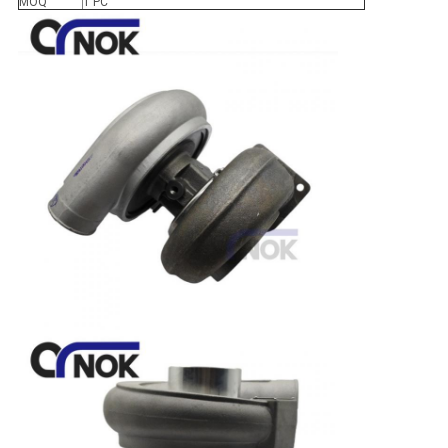
MOQ
1 PC
い
ニ
ュ
ー
ス
引
用
を
要