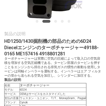
質
管
理
製品の説明
私
HD1250/1430掘削機の部品のための6D24
達
Diecelエンジンのターボチャージャー49188-
0165 ME157416 4918801281
に
ターボチャージャーは実際に空気の圧縮によって取入口の空気容
積を増加する空気圧縮機である。タービン部屋のタービンを押す
連
ことをエンジンから排出される排気ガスの慣性の衝動を使用しタ
ービンは同軸インペラーを運転する。インペラーはエア フィルタ
絡
ーの管から送られる空気を加圧し、シリンダーに加圧する。
製品の説明:
し
ターボチャージャー
名前:
モデル:
6D24
な
サービス:
OEMはサービスをカスタマイズした
支払の言葉:
ウェスタン・ユニオン、T/T、MoneyGram、Paypal
さ
ブランド:
Cynok