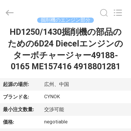
supplier.
Copyright
©
2021
掘削機のエンジン部分
-
2026
Guangzhou
HD1250/1430掘削機の部品の
家
Chuangyu
Industrial
And
ための6D24 Diecelエンジンの
Trade
Co.,
プ
Ltd..
ターボチャージャー49188-
All
Rights
ロ
Reserved.
0165 ME157416 4918801281
ダ
起源の場所:
広州、中国
ク
CYNOK
ト
ブランド名:
最小注文数量:
交渉可能
私
negotiable
価格: