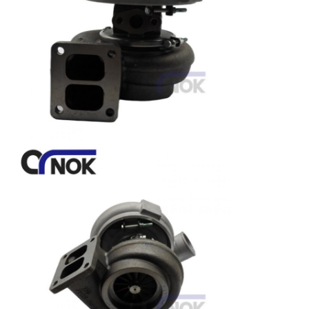
求
し
な
さ
い
VR
地
図
PRIVACY
POLICY