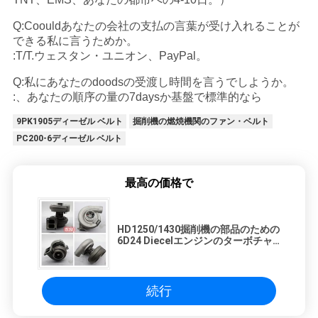
Q:Coouldあなたの会社の支払の言葉が受け入れることが
できる私に言うためか。
:T/T.ウェスタン・ユニオン、PayPal。
Q:私にあなたのdoodsの受渡し時間を言うでしようか。
:、あなたの順序の量の7daysか基盤で標準的なら
9PK1905ディーゼル ベルト
掘削機の燃焼機関のファン・ベルト
PC200-6ディーゼル ベルト
最高の価格で
HD1250/1430掘削機の部品のための
6D24 Diecelエンジンのターボチャ
ージャー49188-0165 ME157416
4918801281
続行