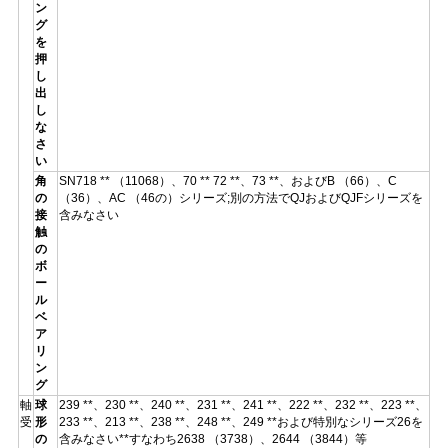
ン
グ
を
押
し
出
し
な
さ
い
角
SN718 ** （11068）、70 ** 72 **、73 **、およびB （66）、C
の
（36）、AC （46の）シリーズ;別の方法でQJおよびQJFシリーズを
接
含みなさい
触
の
ボ
ー
ル
ベ
ア
リ
ン
グ
軸
球
239 **、230 **、240 **、231 **、241 **、222 **、232 **、223 **、
受
形
233 **、213 **、238 **、248 **、249 **および特別なシリーズ26を
の
含みなさい**すなわち2638 （3738）、2644 （3844）等