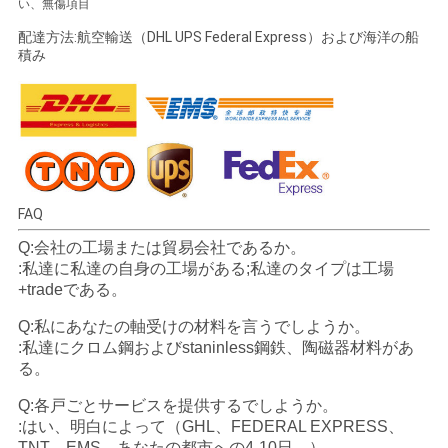
い、無傷項目
配達方法:航空輸送（DHL UPS Federal Express）および海洋の船
積み
FAQ
Q:会社の工場または貿易会社であるか。
:私達に私達の自身の工場がある;私達のタイプは工場
+tradeである。
Q:私にあなたの軸受けの材料を言うでしようか。
:私達にクロム鋼およびstaninless鋼鉄、陶磁器材料があ
る。
Q:各戸ごとサービスを提供するでしようか。
:はい、明白によって（GHL、FEDERAL EXPRESS、
TNT、EMS、あなたの都市への4-10日。）