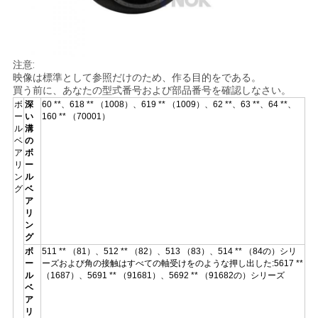
注意:
映像は標準として参照だけのため、作る目的をである。
買う前に、あなたの型式番号および部品番号を確認しなさい。
ボ
深
60 **、618 ** （1008）、619 ** （1009）、62 **、63 **、64 **、
ー
い
160 ** （70001）
ル
溝
ベ
の
ア
ボ
リ
ー
ン
ル
グ
ベ
ア
リ
ン
グ
ボ
511 ** （81）、512 ** （82）、513 （83）、514 ** （84の）シリ
ー
ーズおよび角の接触はすべての軸受けをのような押し出した:5617 **
ル
（1687）、5691 ** （91681）、5692 ** （91682の）シリーズ
ベ
ア
リ