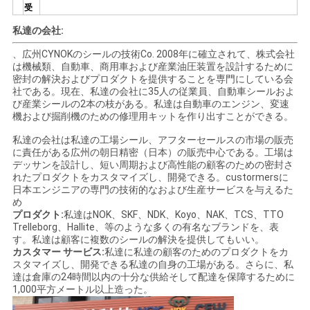
受
私達の会社:
、広州CYNOKのシールの技術Co. 2008年に確立されて、株式会社
は機械類、自動車、商用車および産業油圧装置を設計するために
密封の解決およびプロダクトを提供することを専門にしている会
社である。現在、私達の会社に35人の従業員、自動車シールおよ
び産業シールの2本の枝がある。私達は自動車のエンジン、変速
機および掘削機のための修理用キットを作り出すことができる。
私達の会社は私達の工場シール、アフターセールスの市場の販売
に責任がある広州の朝日精密（日本）の販売中心である。工場は
デッサンを設計し、短い周期および高性能の顧客のための密封さ
れたプロダクトをカスタマイズし、開発できる。custormersに
日本エンジニアの専門の技術的なおよび生産サービスを与えるた
め
プロダクト:
私達はNOK、SKF、NDK、Koyo、NAK、TCS、TTO
Trelleborg、Hallite、等のような多くの有名なブランドを、表
す。私達は顧客に複数のシールの解決を提供してもいい。
カスタマー サービス:
私達に私達の顧客のためのプロダクトをカ
スタマイズし、開発できる私達の自身の工場がある。さらに、私
達は倉庫の24時間以内の十分な供給そして配達を保障するために
1,000平方メートル以上造った。