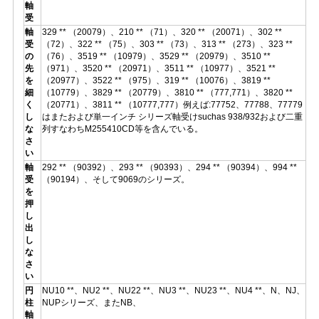
軸
受
軸
329 ** （20079）、210 ** （71）、320 ** （20071）、302 **
受
（72）、322 ** （75）、303 ** （73）、313 ** （273）、323 **
の
（76）、3519 ** （10979）、3529 ** （20979）、3510 **
先
（971）、3520 ** （20971）、3511 ** （10977）、3521 **
を
（20977）、3522 ** （975）、319 ** （10076）、3819 **
細
（10779）、3829 ** （20779）、3810 ** （777,771）、3820 **
く
（20771）、3811 ** （10777,777）例えば:77752、77788、77779
し
はまたおよび単一インチ シリーズ軸受けsuchas 938/932および二重
な
列すなわちM255410CD等を含んでいる。
さ
い
軸
292 ** （90392）、293 ** （90393）、294 ** （90394）、994 **
受
（90194）、そして9069のシリーズ。
を
押
し
出
し
な
さ
い
円
NU10 **、NU2 **、NU22 **、NU3 **、NU23 **、NU4 **、N、NJ、
柱
NUPシリーズ、またNB、
軸