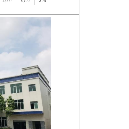
4,000
4,700
3.74