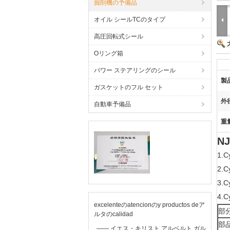
掘削機の予備品
オイル シールTCのタイプ
高圧回転式シール
Oリング箱
パワー ステアリングのシール
製
ガスケットのフル セット
外
自動車予備品
重
N
1.
2.
3.
4.
excelenteのatencionのy productos deア
部分
ルタのcalidad
部
—— イエス・キリスト アルベルト ガル