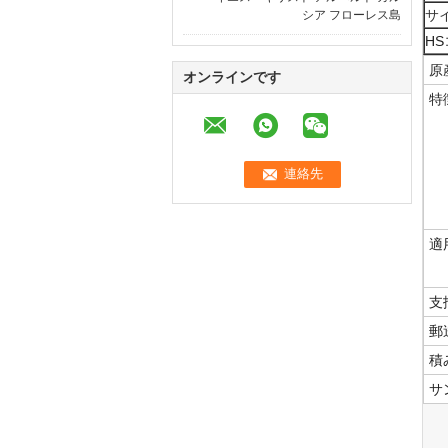
サ
シア フローレス島
H
原
オンラインです
特
適
支
郵
積
サ