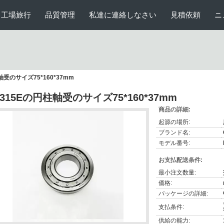
工場旅行
品質管理
私達に連絡しなさい
見積依頼
ニ
軸受のサイズ75*160*37mm
J315Eの円柱軸受のサイズ75*160*37mm
商品の詳細:
起源の場所:
ブランド名:
モデル番号:
お支払配送条件:
最小注文数量:
価格:
パッケージの詳細:
支払条件:
供給の能力: