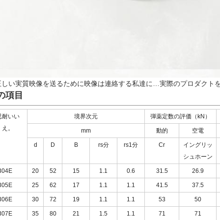
正しい実質映像を送るために映像は連絡する私達に…実際のプロダクト
の項目
忍耐いい
境界次元
弾薬定数の評価（kN）
え。
mm
動的
空電
d
D
B
rs分
rs1分
Cr
イングリッ
シュホーン
304E
20
52
15
1.1
0.6
31.5
26.9
305E
25
62
17
1.1
1.1
41.5
37.5
306E
30
72
19
1.1
1.1
53
50
307E
35
80
21
1.5
1.1
71
71