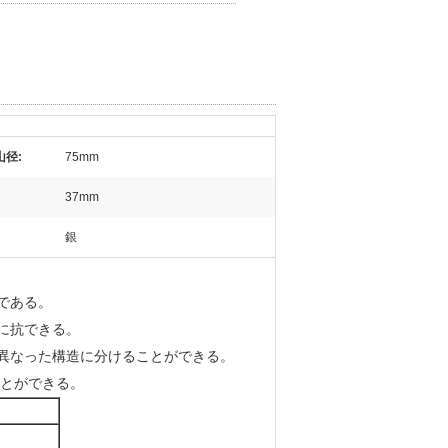
山径:
75mm
37mm
銀
利である。
荷に抗できる。
び他の異なった構造に分けることができる。
ることができる。