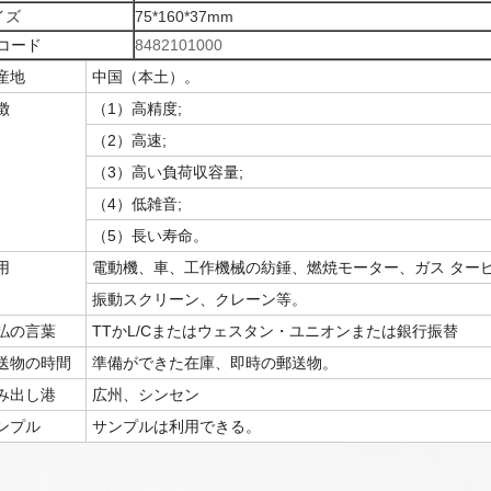
イズ
75*160*37mm
Sコード
8482101000
産地
中国（本土）。
徴
（1）高精度;
（2）高速;
（3）高い負荷収容量;
（4）低雑音;
（5）長い寿命。
用
電動機、車、工作機械の紡錘、燃焼モーター、ガス ター
振動スクリーン、クレーン等。
払の言葉
TTかL/Cまたはウェスタン・ユニオンまたは銀行振替
送物の時間
準備ができた在庫、即時の郵送物。
み出し港
広州、シンセン
ンプル
サンプルは利用できる。