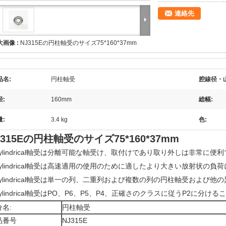
連絡先
大画像 :
NJ315Eの円柱軸受のサイズ75*160*37mm
品名:
円柱軸受
腔線径・
径:
160mm
総幅:
量:
3.4 kg
色:
J315Eの円柱軸受のサイズ75*160*37mm
Cylindrical軸受は分離可能な軸受け、取付けであり取り外しは非常に便
Cylindrical軸受は高速適用の使用のために適したより大きい放射状の負
Cylindrical軸受は単一の列、二重列および複数の列の円柱軸受およ
Cylindrical軸受はPO、P6、P5、P4、正確さのクラスに従うP2に分け
名:
円柱軸受
品番号
NJ315E