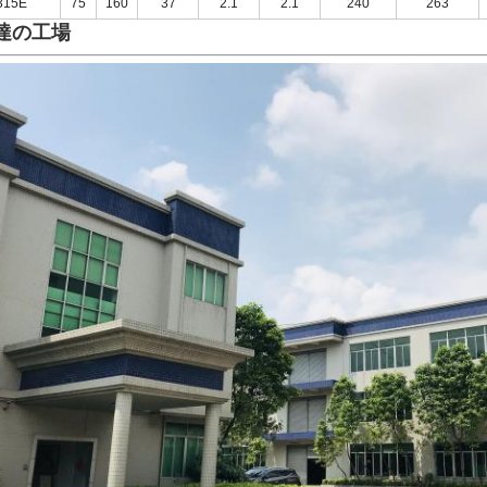
315E
75
160
37
2.1
2.1
240
263
達の工場