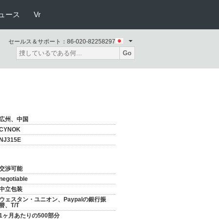
ュース
Vr
セールス＆サポート：
86-020-82258297
Go
広州、中国
CYNOK
NJ315E
交渉可能
negotiable
中立包装
ウェスタン・ユニオン、Paypalの銀行振
替、T/T
1ヶ月あたりの500部分