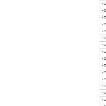
NJ
NJ
NJ
NJ
NJ
NJ
NJ
NJ
NJ
NJ
NJ
NJ
NJ
NJ
NJ