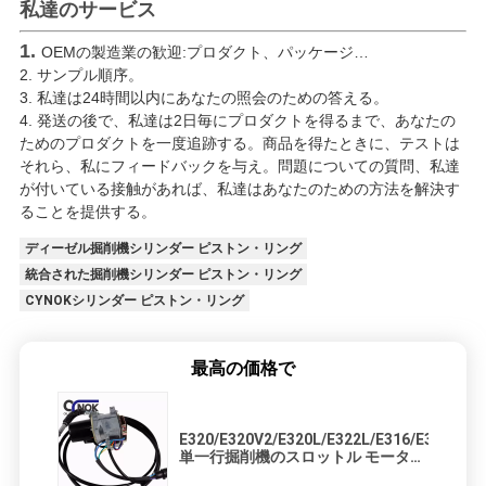
私達のサービス
1.
OEMの製造業の歓迎:プロダクト、パッケージ…
2.
サンプル順序。
3. 私達は24時間以内にあなたの照会のための答える。
4. 発送の後で、私達は2日毎にプロダクトを得るまで、あなたの
ためのプロダクトを一度追跡する。商品を得たときに、テストは
それら、私にフィードバックを与え。問題についての質問、私達
が付いている接触があれば、私達は
あなたのための方法を解決す
ることを
提供する
。
ディーゼル掘削機シリンダー ピストン・リング
統合された掘削機シリンダー ピストン・リング
CYNOKシリンダー ピストン・リング
最高の価格で
E320/E320V2/E320L/E322L/E316/E325/E33
単一行掘削機のスロットル モーター
106-0092X 7Y-3914 105-0092