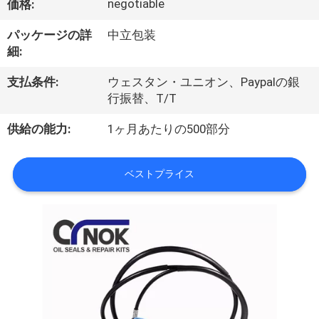
達
negotiable
価格:
に
パッケージの詳
中立包装
細:
つ
い
支払条件:
ウェスタン・ユニオン、Paypalの銀
行振替、T/T
て
供給の能力:
1ヶ月あたりの500部分
工
ベストプライス
場
旅
行
品