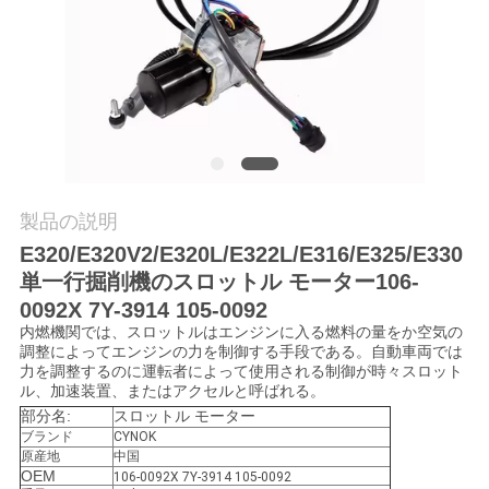
質
管
理
私
達
製品の説明
E320/E320V2/E320L/E322L/E316/E325/E330
に
単一行掘削機のスロットル モーター106-
連
0092X 7Y-3914 105-0092
内燃機関では、スロットルはエンジンに入る燃料の量をか空気の
絡
調整によってエンジンの力を制御する手段である。自動車両では
力を調整するのに運転者によって使用される制御が時々スロット
し
ル、加速装置、またはアクセルと呼ばれる。
部分名:
スロットル モーター
な
ブランド
CYNOK
原産地
中国
さ
OEM
106-0092X 7Y-3914 105-0092