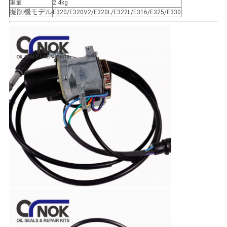
重量
2.4kg
掘削機モデル
い
E320/E320V2/E320L/E322L/E316/E325/E330
ニ
ュ
ー
ス
引
用
を
要