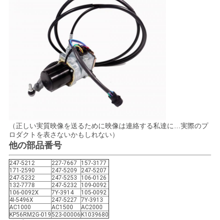
求
し
な
さ
い
VR
（正しい実質映像を送るために映像は連絡する私達に…実際のプ
ロダクトを表さないかもしれない）
地
他の部品番号
図
247-5212
227-7667
157-3177
171-2590
247-5209
247-5207
247-5232
247-5253
106-0126
132-7778
247-5232
109-0092
106-0092X
7Y-3914
105-0092
PRIVACY
4I-5496X
247-5227
7Y-3913
AC1000
AC1500
AC2000
POLICY
KP56RM2G-019
523-00006
K1039680