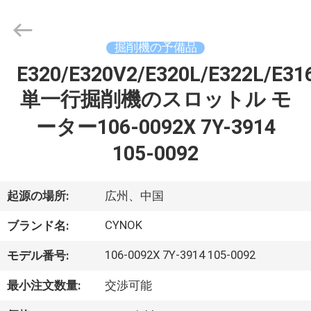
supplier.
Copyright
©
2021
掘削機の予備品
-
2026
Guangzhou
E320/E320V2/E320L/E322L/E31
家
Chuangyu
Industrial
And
単一行掘削機のスロットル モ
Trade
Co.,
プ
Ltd..
ーター106-0092X 7Y-3914
All
Rights
ロ
Reserved.
105-0092
ダ
起源の場所:
広州、中国
ク
CYNOK
ブランド名:
ト
106-0092X 7Y-3914 105-0092
モデル番号:
私
最小注文数量:
交渉可能