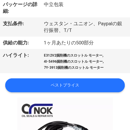
達
パッケージの詳
中立包装
に
細:
つ
支払条件:
ウェスタン・ユニオン、Paypalの銀
行振替、T/T
い
供給の能力:
1ヶ月あたりの500部分
て
,
ハイライト:
E312V2掘削機のスロットル モーター
,
4I-5496掘削機のスロットル モーター
工
7Y-3913掘削機のスロットル モーター
場
ベストプライス
旅
行
品