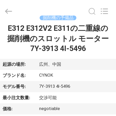
supplier.
Copyright
©
2021
掘削機の予備品
-
2026
Guangzhou
E312 E312V2 E311の二重線の
家
Chuangyu
Industrial
And
掘削機のスロットル モーター
Trade
Co.,
プ
Ltd..
7Y-3913 4I-5496
All
Rights
ロ
Reserved.
起源の場所:
広州、中国
ダ
CYNOK
ク
ブランド名:
ト
7Y-3913 4I-5496
モデル番号:
最小注文数量:
交渉可能
私
negotiable
価格: