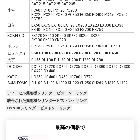
CAT215 CAT225 CAT235
小松
PC60 PC100 PC120 PC200
PC220 PC240 PC300 PC350 PC360 PC400 PC450 PC650
PC750
日立
EX50 EX75 EX100 EX120 EX200 EX220 EX300 EX330
EX400 EX450 EX550 EX650 EX700 EX750
KOBELCO
SK120 SK210 SK220 SK230 SK250 SK270
SK300 SK310 SK320
ボルボ
EC140 EC210 EC240 EC290 EC360 EC380DL EC460
ヒュンダイ
R60 R130 R200 R210 R220 R290 R320 R330 R450
大宇
DH55 DH130 DH180 DH200 DH220 DH280
DOOSAN
DX180 DX220 DX225 DX235 DX255 DX300 DX340 DX380
DX420 DX480
KATO
HD250 HD400 HD450 HD700 HD770
SUMITOMO
SH100 SH120 SH200 SH220 SH250 SH260 SH280 SH300
ディーゼル掘削機シリンダー ピストン・リング
統合された掘削機シリンダー ピストン・リング
CYNOKシリンダー ピストン・リング
最高の価格で