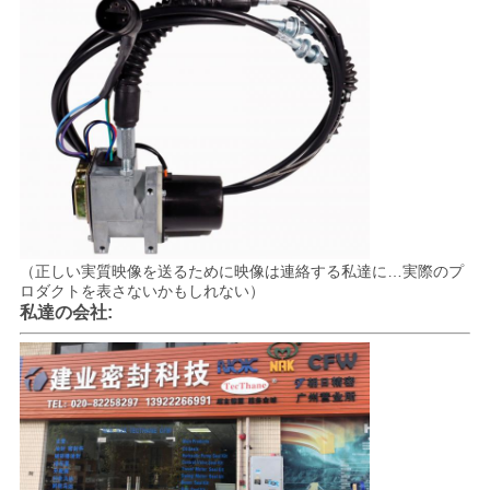
求
し
な
さ
い
VR
（正しい実質映像を送るために映像は連絡する私達に…実際のプ
ロダクトを表さないかもしれない）
私達の会社:
地
図
PRIVACY
POLICY