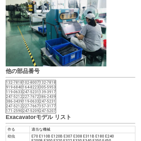
他の部品番号
132-7818
102-8007
132-7818
919-6840
164-8223
305-5953
119-0633
247-5231
139-3917
247-5212
227-7672
386-2439
386-3439
119-0633
247-5231
247-5212
227-7667
157-3177
171-2590
247-5209
247-5207
Exacavatorモデル リスト
作る
適当な機械
幼虫
E70 E110B E120B E307 E308 E311B E180 E240
E200B E300 E320 E322 E330 E340 E350 E450