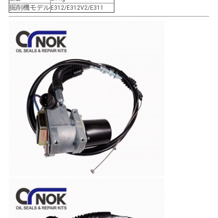
掘削機モデル
E312/E312V2/E311
い
ニ
ュ
ー
ス
引
用
を
要