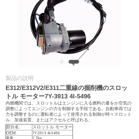
質
管
理
私
達
に
製品の説明
連
E312/E312V2/E311二重線の掘削機のスロッ
トル モーター7Y-3913 4I-5496
絡
内燃機関では、スロットルはエンジンに入る燃料の量をか空気の
調整によってエンジンの力を制御する手段である。自動車両では
し
力を調整するのに運転者によって使用される制御が時々スロット
ル、加速装置、またはアクセルと呼ばれる。
な
部分名:
スロットル モーター
OEM
7Y-3913 4I-5496
さ
重量
2.7kg