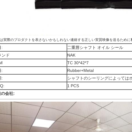
は実際のプロダクトを表さないかもしれない連絡する正しい実質映像を送るために
:
二重唇シャフト オイル シール
ランド
NAK
M
TC 30*42*7
:
Rubber+Metal
:
シャフトのシーリングによっては
Q:
1 PCS
の会社: