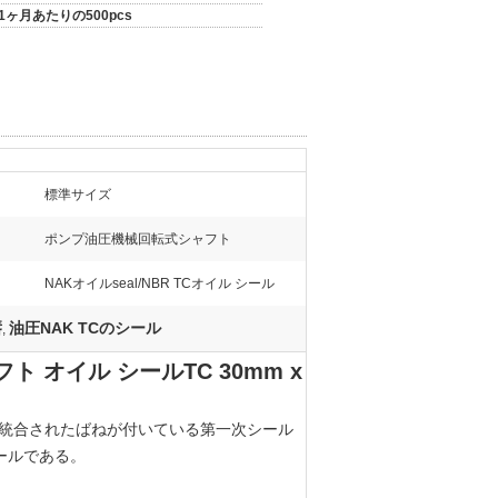
1ヶ月あたりの500pcs
標準サイズ
ポンプ油圧機械回転式シャフト
NAKオイルseal/NBR TCオイル シール
唇
油圧NAK TCのシール
,
ャフト オイル シールTC 30mm x
、統合されたばねが付いている第一次シール
ールである。