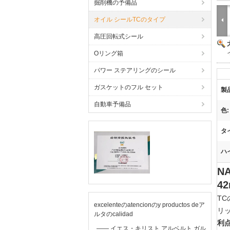
掘削機の予備品
オイル シールTCのタイプ
高圧回転式シール
Oリング箱
パワー ステアリングのシール
ガスケットのフル セット
製
自動車予備品
色:
タ
ハ
N
42
T
excelenteのatencionのy productos deア
リ
ルタのcalidad
利点
—— イエス・キリスト アルベルト ガル