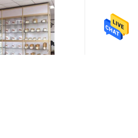
械類、自動車、商用車および産業油圧装置を設
る会社である。私達は自動車のエンジン、変
rg、Hallite、等。