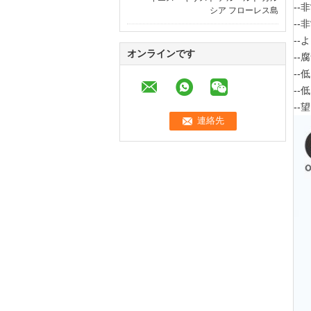
-
シア フローレス島
-
-
オンラインです
--
-
-
-