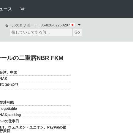
ュース
Vr
セールス＆サポート：
86-020-82258297
Go
シールの二重唇NBR FKM
台湾、中国
NAK
TC 30*42*7
交渉可能
negotiable
NAKpacking
5-8の仕事日
T/T、ウェスタン・ユニオン、PayPalの銀
行振替