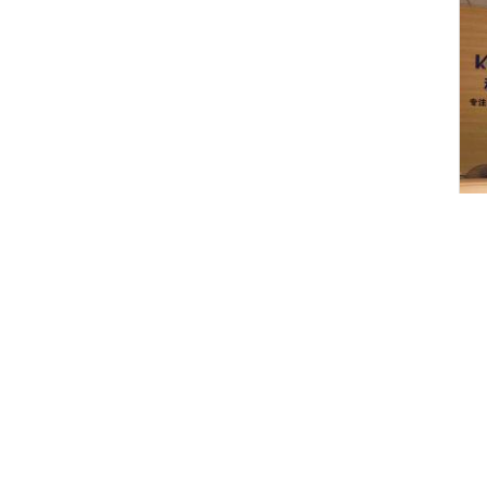
、
計
速
製