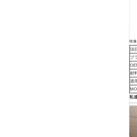
映像
項目
ブ
OE
材料
適用
MO
私達