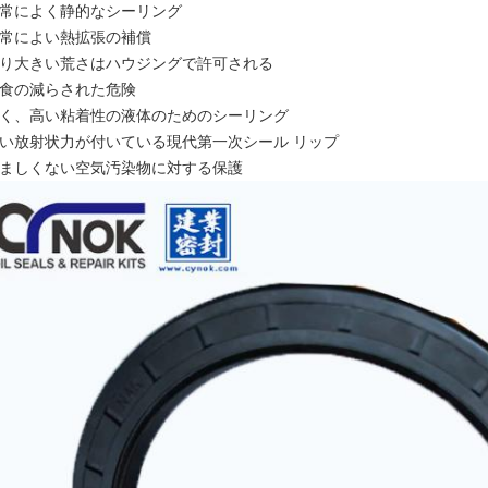
-非常によく静的なシーリング
-非常によい熱拡張の補償
-より大きい荒さはハウジングで許可される
腐食の減らされた危険
-低く、高い粘着性の液体のためのシーリング
-低い放射状力が付いている現代第一次シール リップ
-望ましくない空気汚染物に対する保護