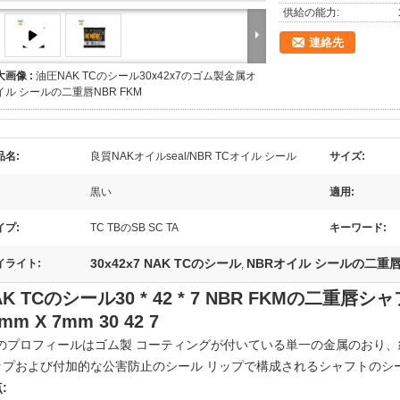
供給の能力:
連絡先
大画像 :
油圧NAK TCのシール30x42x7のゴム製金属オ
イル シールの二重唇NBR FKM
品名:
良質NAKオイルseal/NBR TCオイル シール
サイズ:
黒い
適用:
イプ:
TC TBのSB SC TA
キーワード:
30x42x7 NAK TCのシール
NBRオイル シールの二重
イライト:
,
AK TCのシール30 * 42 * 7 NBR FKMの二重唇シ
mm X 7mm 30 42 7
Cのプロフィールはゴム製 コーティングが付いている単一の金属のおり
ップおよび付加的な公害防止のシール リップで構成されるシャフトのシ
: