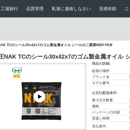
工場旅行
品質管理
私達に連絡しなさい
見積依頼
ニ
AK TCのシール30x42x7のゴム製金属オイル シールの二重唇NBR FKM
圧NAK TCのシール30x42x7のゴム製金属オイル 
商品の詳細:
起源の場所:
ブランド名:
モデル番号:
お支払配送条件:
最小注文数量:
価格:
パッケージの詳細:
受渡し時間:
支払条件: