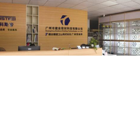
広州CYNOKのシールの技術Co. 2008年に確立されて、株式会社は機
するために密封の解決およびプロダクトを提供することを専門にしてい
機および掘削機のための修理用キットを作り出すことができる。
品ブランド:
NOK、CFW、SKF、NDK、Koyo、NAK、TCS、TTO Trellebo